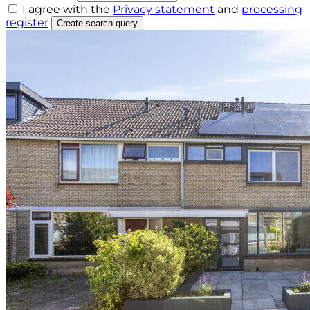
I agree with the
Privacy statement
and
processing
register
Create search query